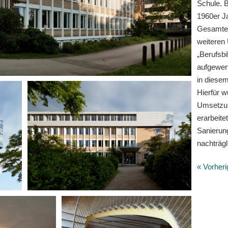
Schule. 
1960er Ja
Gesamten
weiteren
„Berufsbi
aufgewer
in diese
Hierfür w
Umsetzun
erarbeite
Sanierun
nachträg
« Vorheri