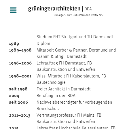
Zum
Inhalt
springen
Studium FHT Stuttgart und TU Darmstadt
1989
Diplom
1989–1998
Mitarbeit Gerber & Partner, Dortmund und
Kramm & Strigl, Darmstadt
1996–2006
Lehrauftrag FH Darmstadt, FB
Baukonstruktion und Entwerfen
1998–2001
Wiss. Mitarbeit FH Kaiserslautern, FB
Bautechnologie
seit 1998
Freier Architekt in Darmstadt
2004
Berufung in den BDA
seit 2006
Nachweisberechtigter für vorbeugenden
Brandschutz
2011–2013
Vertretungsprofessur FH Mainz, FB
Baukonstruktion und Entwerfen
2015
Lehrauftrag Hochschule Kaiserslautern, FB